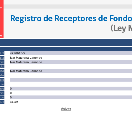
RUT
4920613-5
sía
Ivar Maturana Larrondo
ial
Ivar Maturana Larrondo
ial
ica
Ivar Maturana Larrondo
alle
ero
epto
nio
0
cial
0
ado
0
SII
41105
Volver