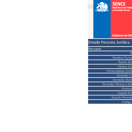
Detalle Persona Jurídica
Receptor
Nombre Fanta
Razón Soc
Objeto Soc
Personalidad Juríd
Domicilio C
Domicilio Núm
Domicilio Oficina o D
Patrimo
Capital So
Estado Result
Código 