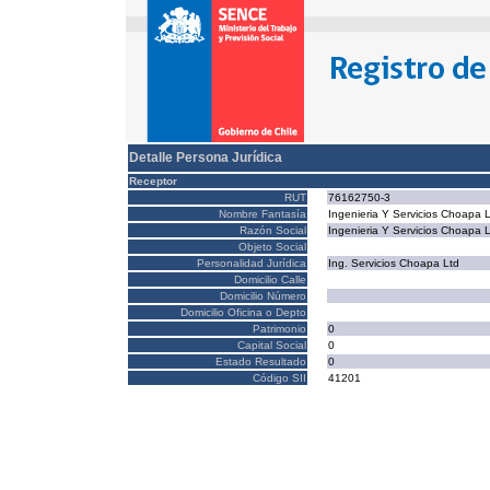
Detalle Persona Jurídica
Receptor
RUT
76162750-3
Nombre Fantasía
Ingenieria Y Servicios Choapa 
Razón Social
Ingenieria Y Servicios Choapa 
Objeto Social
Personalidad Jurídica
Ing. Servicios Choapa Ltd
Domicilio Calle
Domicilio Número
Domicilio Oficina o Depto
Patrimonio
0
Capital Social
0
Estado Resultado
0
Código SII
41201