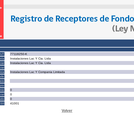
RUT
77118250-K
sía
Instalaciones Lac Y Cia. Ltda
ial
Instalaciones Lac Y Cia. Ltda
ial
ica
Instalaciones Lac Y Compania Limitada
alle
ero
epto
nio
0
cial
0
ado
0
SII
41001
Volver