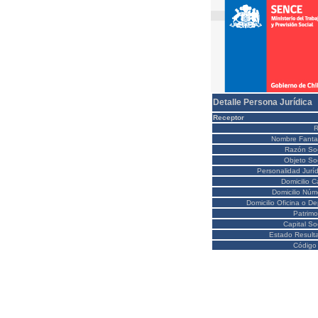
Detalle Persona Jurídica
Receptor
Nombre Fanta
Razón Soc
Objeto Soc
Personalidad Juríd
Domicilio C
Domicilio Núm
Domicilio Oficina o D
Patrimo
Capital So
Estado Result
Código 