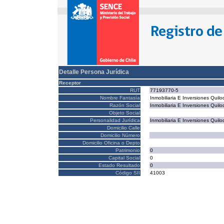
Detalle Persona Jurídica
Receptor
RUT
77193770-5
Nombre Fantasía
Inmobiliaria E Inversiones Quilo
Razón Social
Inmobiliaria E Inversiones Quilo
Objeto Social
Personalidad Jurídica
Inmobiliaria E Inversiones Quilo
Domicilio Calle
Domicilio Número
Domicilio Oficina o Depto
Patrimonio
0
Capital Social
0
Estado Resultado
0
Código SII
41003