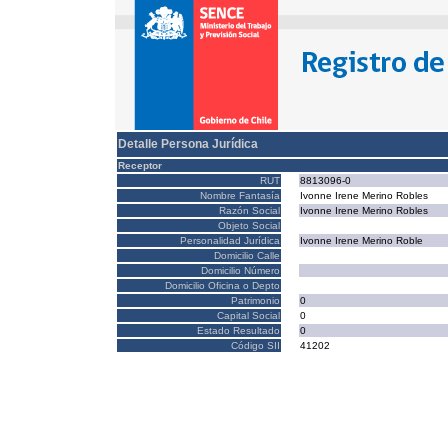
Detalle Persona Jurídica
Receptor
RUT
8813096-0
Nombre Fantasía
Ivonne Irene Merino Robles
Razón Social
Ivonne Irene Merino Robles
Objeto Social
Personalidad Jurídica
Ivonne Irene Merino Roble
Domicilio Calle
Domicilio Número
Domicilio Oficina o Depto
Patrimonio
0
Capital Social
0
Estado Resultado
0
Código SII
41202