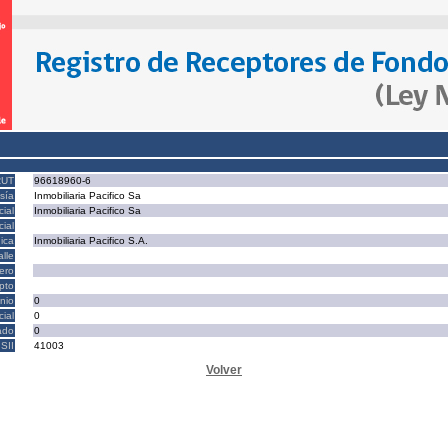
RUT
96618960-6
sía
Inmobiliaria Pacifico Sa
ial
Inmobiliaria Pacifico Sa
ial
ica
Inmobiliaria Pacifico S.A.
alle
ero
epto
nio
0
cial
0
ado
0
SII
41003
Volver