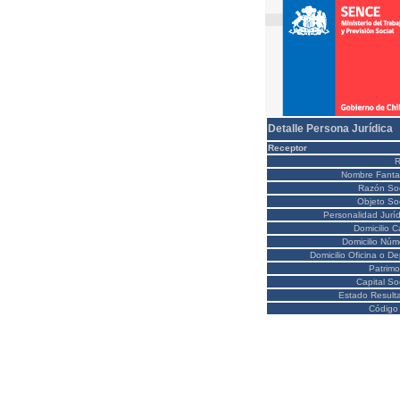
Detalle Persona Jurídica
Receptor
Nombre Fanta
Razón Soc
Objeto Soc
Personalidad Juríd
Domicilio C
Domicilio Núm
Domicilio Oficina o D
Patrimo
Capital So
Estado Result
Código 