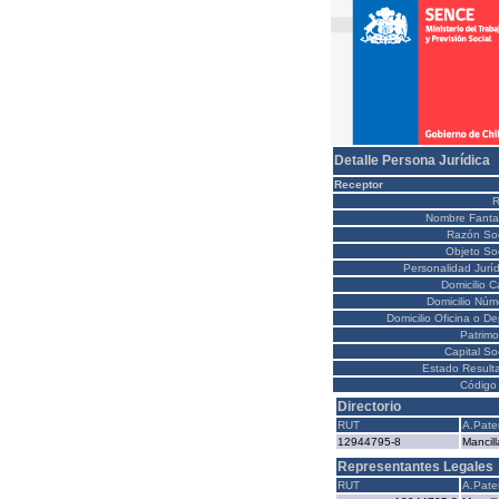
Detalle Persona Jurídica
Receptor
Nombre Fanta
Razón Soc
Objeto Soc
Personalidad Juríd
Domicilio C
Domicilio Núm
Domicilio Oficina o D
Patrimo
Capital So
Estado Result
Código 
Directorio
RUT
A.Pate
12944795-8
Mancill
Representantes Legales
RUT
A.Pate