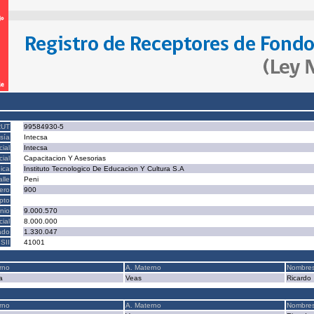
RUT
99584930-5
sía
Intecsa
ial
Intecsa
ial
Capacitacion Y Asesorias
ica
Instituto Tecnologico De Educacion Y Cultura S.A
alle
Peni
ero
900
epto
nio
9.000.570
cial
8.000.000
ado
1.330.047
SII
41001
rno
A. Materno
Nombre
a
Veas
Ricardo
rno
A. Materno
Nombre