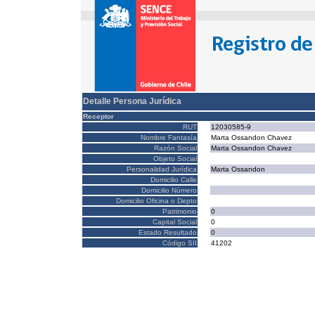
Detalle Persona Jurídica
Receptor
RUT
12030585-9
Nombre Fantasía
Marta Ossandon Chavez
Razón Social
Marta Ossandon Chavez
Objeto Social
Personalidad Jurídica
Marta Ossandon
Domicilio Calle
Domicilio Número
Domicilio Oficina o Depto
Patrimonio
0
Capital Social
0
Estado Resultado
0
Código SII
41202