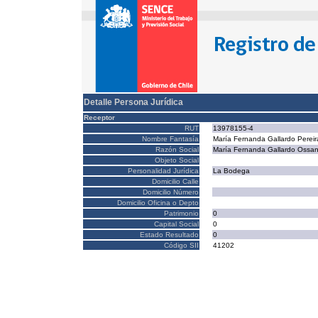
Detalle Persona Jurídica
Receptor
RUT
13978155-4
Nombre Fantasía
María Fernanda Gallardo Pereir
Razón Social
María Fernanda Gallardo Ossa
Objeto Social
Personalidad Jurídica
La Bodega
Domicilio Calle
Domicilio Número
Domicilio Oficina o Depto
Patrimonio
0
Capital Social
0
Estado Resultado
0
Código SII
41202