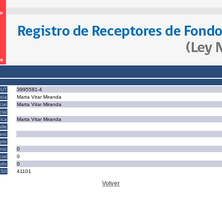
RUT
3995581-4
sía
Marta Vitar Miranda
ial
Marta Vitar Miranda
ial
ica
Marta Vitar Miranda
alle
ero
epto
nio
0
cial
0
ado
0
SII
41101
Volver