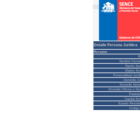
Detalle Persona Jurídica
Receptor
Nombre Fanta
Razón Soc
Objeto Soc
Personalidad Juríd
Domicilio C
Domicilio Núm
Domicilio Oficina o D
Patrimo
Capital So
Estado Result
Código 