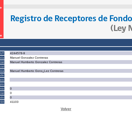
RUT
4244578-9
sía
Manuel Gonzalez Contreras
ial
Manuel Humberto Gonzalez Contreras
ial
ica
Manuel Humberto Gonz¿Lez Contreras
alle
ero
epto
nio
0
cial
0
ado
0
SII
41103
Volver