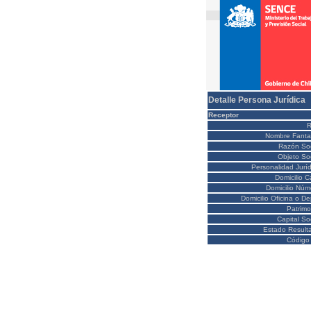
Detalle Persona Jurídica
Receptor
Nombre Fanta
Razón Soc
Objeto Soc
Personalidad Juríd
Domicilio C
Domicilio Núm
Domicilio Oficina o D
Patrimo
Capital So
Estado Result
Código 