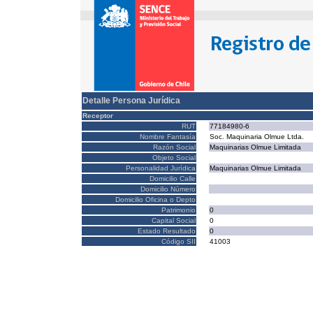
Detalle Persona Jurídica
Receptor
RUT
77184980-6
Nombre Fantasía
Soc. Maquinaria Olmue Ltda.
Razón Social
Maquinarias Olmue Limitada
Objeto Social
Personalidad Jurídica
Maquinarias Olmue Limitada
Domicilio Calle
Domicilio Número
Domicilio Oficina o Depto
Patrimonio
0
Capital Social
0
Estado Resultado
0
Código SII
41003