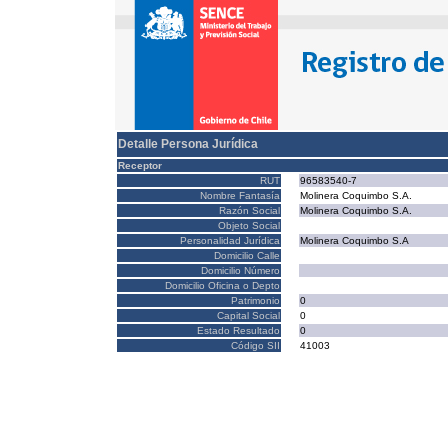
Detalle Persona Jurídica
Receptor
RUT
96583540-7
Nombre Fantasía
Molinera Coquimbo S.A.
Razón Social
Molinera Coquimbo S.A.
Objeto Social
Personalidad Jurídica
Molinera Coquimbo S.A
Domicilio Calle
Domicilio Número
Domicilio Oficina o Depto
Patrimonio
0
Capital Social
0
Estado Resultado
0
Código SII
41003