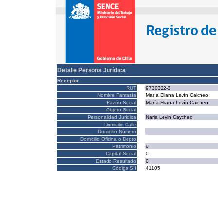
Detalle Persona Jurídica
Receptor
RUT
9730322-3
Nombre Fantasía
María Eliana Levín Caicheo
Razón Social
María Eliana Levín Caicheo
Objeto Social
Personalidad Jurídica
Naria Levin Caycheo
Domicilio Calle
Domicilio Número
Domicilio Oficina o Depto
Patrimonio
0
Capital Social
0
Estado Resultado
0
Código SII
41105