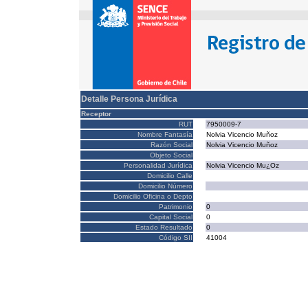
Detalle Persona Jurídica
Receptor
RUT
7950009-7
Nombre Fantasía
Nolvia Vicencio Muñoz
Razón Social
Nolvia Vicencio Muñoz
Objeto Social
Personalidad Jurídica
Nolvia Vicencio Mu¿Oz
Domicilio Calle
Domicilio Número
Domicilio Oficina o Depto
Patrimonio
0
Capital Social
0
Estado Resultado
0
Código SII
41004