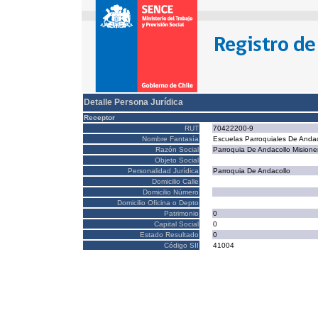
Detalle Persona Jurídica
Receptor
RUT
70422200-9
Nombre Fantasía
Escuelas Parroquiales De Andac
Razón Social
Parroquia De Andacollo Misione
Objeto Social
Personalidad Jurídica
Parroquia De Andacollo
Domicilio Calle
Domicilio Número
Domicilio Oficina o Depto
Patrimonio
0
Capital Social
0
Estado Resultado
0
Código SII
41004