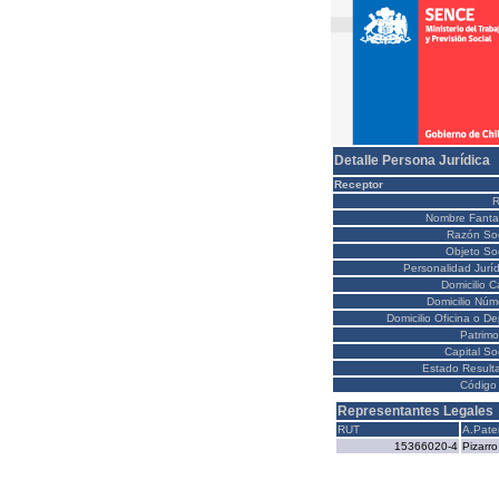
Detalle Persona Jurídica
Receptor
Nombre Fanta
Razón Soc
Objeto Soc
Personalidad Juríd
Domicilio C
Domicilio Núm
Domicilio Oficina o D
Patrimo
Capital So
Estado Result
Código 
Representantes Legales
RUT
A.Pate
15366020-4
Pizarro