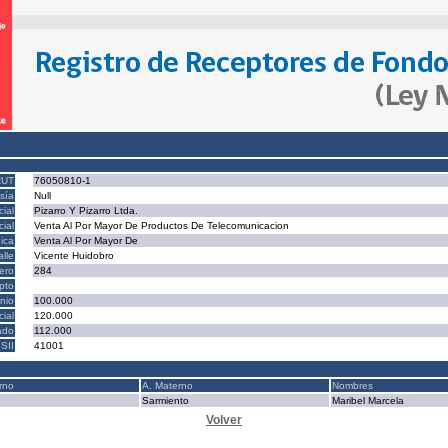
RUT
76050810-1
sía
Null
ial
Pizarro Y Pizarro Ltda.
ial
Venta Al Por Mayor De Productos De Telecomunicacion
ica
Venta Al Por Mayor De
alle
Vicente Huidobro
ero
284
epto
nio
100.000
cial
120.000
ado
112.000
SII
41001
rno
A. Materno
Nombres
Sarmiento
Maribel Marcela
Volver