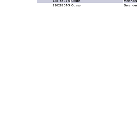
13875521-5
Urrutia
Melende
13028854-5
Opaso
Serende