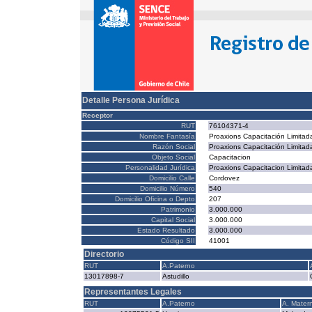
Detalle Persona Jurídica
Receptor
RUT
76104371-4
Nombre Fantasía
Proaxions Capacitación Limitad
Razón Social
Proaxions Capacitación Limitad
Objeto Social
Capacitacion
Personalidad Jurídica
Proaxions Capacitacion Limitad
Domicilio Calle
Cordovez
Domicilio Número
540
Domicilio Oficina o Depto
207
Patrimonio
3.000.000
Capital Social
3.000.000
Estado Resultado
3.000.000
Código SII
41001
Directorio
RUT
A.Paterno
13017898-7
Astudillo
Representantes Legales
RUT
A.Paterno
A. Mater