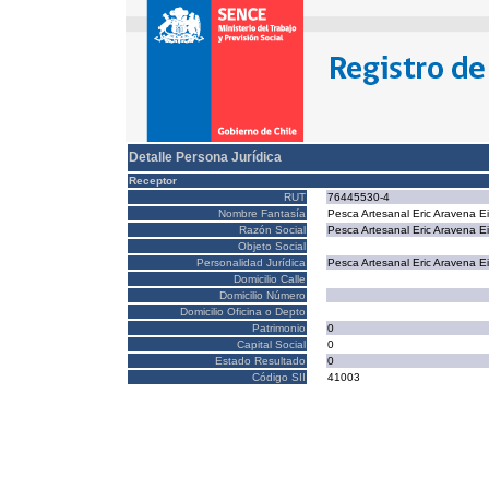
Detalle Persona Jurídica
Receptor
RUT
76445530-4
Nombre Fantasía
Pesca Artesanal Eric Aravena Ei
Razón Social
Pesca Artesanal Eric Aravena Ei
Objeto Social
Personalidad Jurídica
Pesca Artesanal Eric Aravena Ei
Domicilio Calle
Domicilio Número
Domicilio Oficina o Depto
Patrimonio
0
Capital Social
0
Estado Resultado
0
Código SII
41003