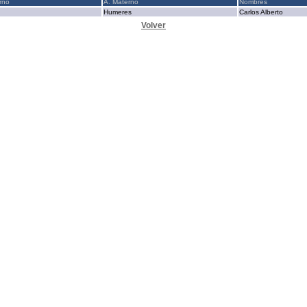
rno
A. Materno
Nombres
Humeres
Carlos Alberto
Volver