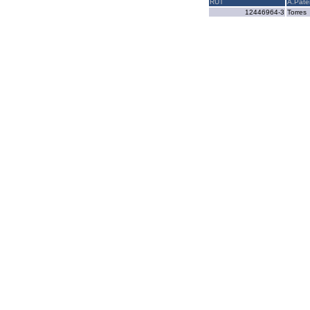
RUT
A.Pate
12446964-3
Torres