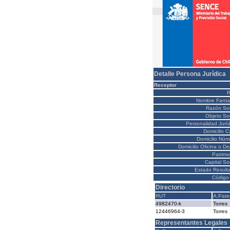
Detalle Persona Jurídica
Receptor
Nombre Fanta
Razón Soc
Objeto Soc
Personalidad Juríd
Domicilio C
Domicilio Núm
Domicilio Oficina o D
Patrimo
Capital So
Estado Result
Código 
Directorio
RUT
A.Pate
4982470-k
Torres
12446964-3
Torres
Representantes Legales