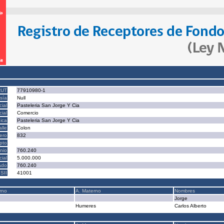
RUT
77910980-1
sía
Null
ial
Pasteleria San Jorge Y Cia
ial
Comercio
ica
Pasteleria San Jorge Y Cia
alle
Colon
ero
832
epto
nio
760.240
cial
5.000.000
ado
760.240
SII
41001
rno
A. Materno
Nombres
Jorge
Humeres
Carlos Alberto