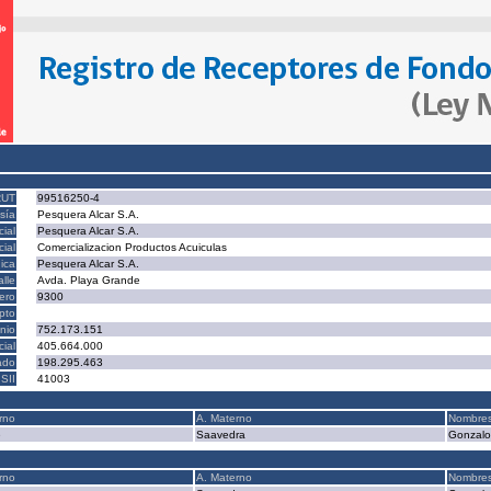
RUT
99516250-4
sía
Pesquera Alcar S.A.
ial
Pesquera Alcar S.A.
ial
Comercializacion Productos Acuiculas
ica
Pesquera Alcar S.A.
alle
Avda. Playa Grande
ero
9300
epto
nio
752.173.151
cial
405.664.000
ado
198.295.463
SII
41003
rno
A. Materno
Nombre
e
Saavedra
Gonzalo
rno
A. Materno
Nombre