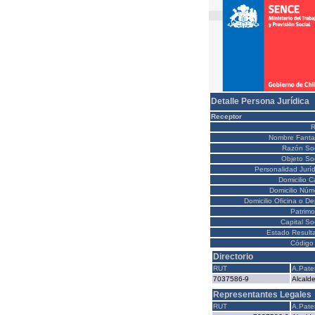
Detalle Persona Jurídica
Receptor
Nombre Fanta
Razón Soc
Objeto Soc
Personalidad Juríd
Domicilio C
Domicilio Núm
Domicilio Oficina o D
Patrimo
Capital So
Estado Result
Código 
Directorio
RUT
A.Pate
7037586-9
Alcald
Representantes Legales
RUT
A.Pate