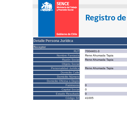
Detalle Persona Jurídica
Receptor
RUT
7004401-3
Nombre Fantasía
Rene Ahumada Tapia
Razón Social
Rene Ahumada Tapia
Objeto Social
Personalidad Jurídica
Rene Ahumada Tapia
Domicilio Calle
Domicilio Número
Domicilio Oficina o Depto
Patrimonio
0
Capital Social
0
Estado Resultado
0
Código SII
41005