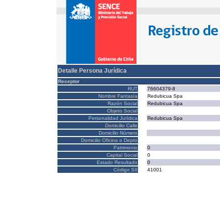
Detalle Persona Jurídica
Receptor
RUT
76604379-8
Nombre Fantasía
Redubicua Spa
Razón Social
Redubicua Spa
Objeto Social
Personalidad Jurídica
Redubicua Spa
Domicilio Calle
Domicilio Número
Domicilio Oficina o Depto
Patrimonio
0
Capital Social
0
Estado Resultado
0
Código SII
41001