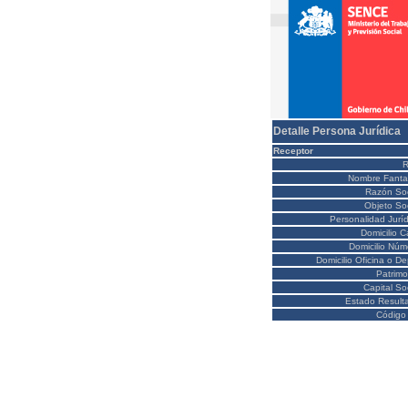
Detalle Persona Jurídica
Receptor
Nombre Fanta
Razón Soc
Objeto Soc
Personalidad Juríd
Domicilio C
Domicilio Núm
Domicilio Oficina o D
Patrimo
Capital So
Estado Result
Código 