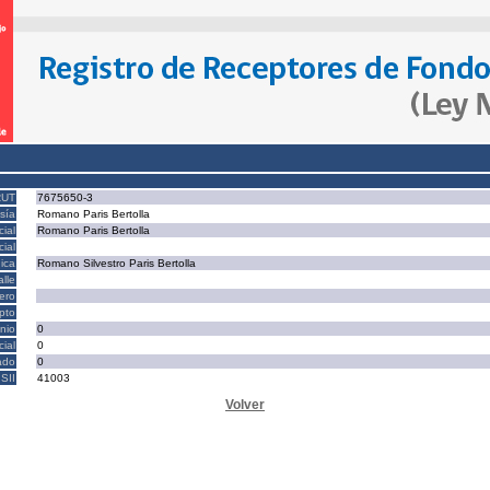
RUT
7675650-3
sía
Romano Paris Bertolla
ial
Romano Paris Bertolla
ial
ica
Romano Silvestro Paris Bertolla
alle
ero
epto
nio
0
cial
0
ado
0
SII
41003
Volver