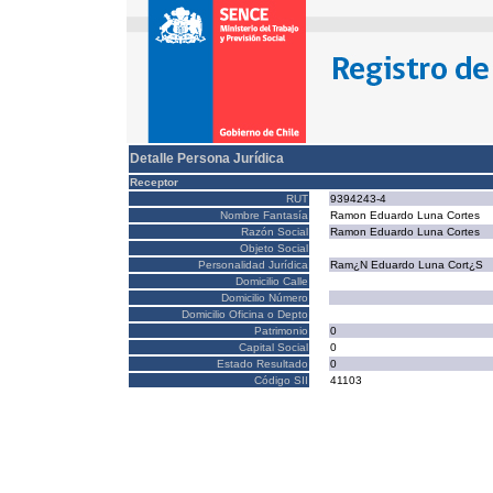
Detalle Persona Jurídica
Receptor
RUT
9394243-4
Nombre Fantasía
Ramon Eduardo Luna Cortes
Razón Social
Ramon Eduardo Luna Cortes
Objeto Social
Personalidad Jurídica
Ram¿N Eduardo Luna Cort¿S
Domicilio Calle
Domicilio Número
Domicilio Oficina o Depto
Patrimonio
0
Capital Social
0
Estado Resultado
0
Código SII
41103