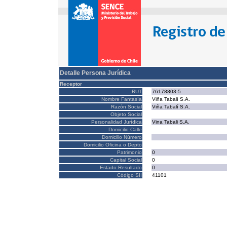
Detalle Persona Jurídica
Receptor
RUT
76178803-5
Nombre Fantasía
Viña Tabalí S.A.
Razón Social
Viña Tabalí S.A.
Objeto Social
Personalidad Jurídica
Vina Tabali S.A.
Domicilio Calle
Domicilio Número
Domicilio Oficina o Depto
Patrimonio
0
Capital Social
0
Estado Resultado
0
Código SII
41101