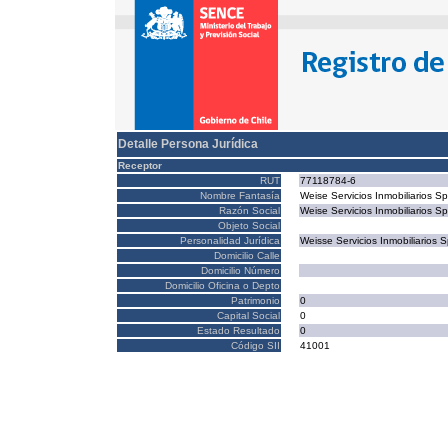
Detalle Persona Jurídica
Receptor
RUT
77118784-6
Nombre Fantasía
Weise Servicios Inmobiliarios S
Razón Social
Weise Servicios Inmobiliarios S
Objeto Social
Personalidad Jurídica
Weisse Servicios Inmobiliarios 
Domicilio Calle
Domicilio Número
Domicilio Oficina o Depto
Patrimonio
0
Capital Social
0
Estado Resultado
0
Código SII
41001