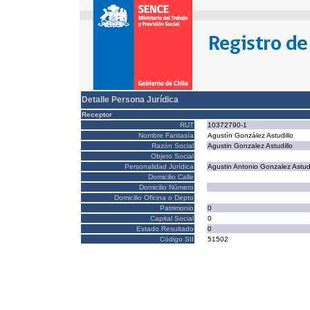
Detalle Persona Jurídica
Receptor
RUT
10372790-1
Nombre Fantasía
Agustín González Astudillo
Razón Social
Agustin Gonzalez Astudillo
Objeto Social
Personalidad Jurídica
Agustin Antonio Gonzalez Astudi
Domicilio Calle
Domicilio Número
Domicilio Oficina o Depto
Patrimonio
0
Capital Social
0
Estado Resultado
0
Código SII
51502