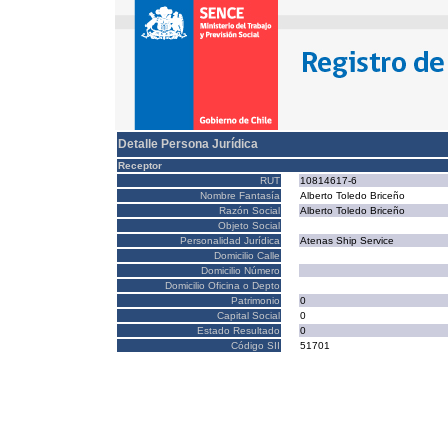
Detalle Persona Jurídica
Receptor
RUT
10814617-6
Nombre Fantasía
Alberto Toledo Briceño
Razón Social
Alberto Toledo Briceño
Objeto Social
Personalidad Jurídica
Atenas Ship Service
Domicilio Calle
Domicilio Número
Domicilio Oficina o Depto
Patrimonio
0
Capital Social
0
Estado Resultado
0
Código SII
51701