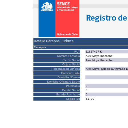
Detalle Persona Jurídica
Receptor
RUT
11827427-K
Nombre Fantasía
Alex Moya Ibacache
Razón Social
Alex Moya Ibacache
Objeto Social
Personalidad Jurídica
Alex Moya: Mitologia Animada D
Domicilio Calle
Domicilio Número
Domicilio Oficina o Depto
Patrimonio
0
Capital Social
0
Estado Resultado
0
Código SII
51709