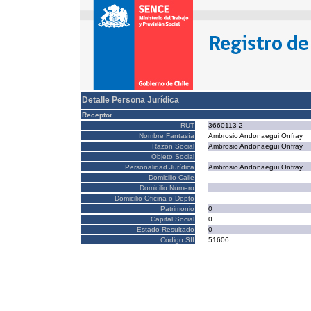
Detalle Persona Jurídica
Receptor
RUT
3660113-2
Nombre Fantasía
Ambrosio Andonaegui Onfray
Razón Social
Ambrosio Andonaegui Onfray
Objeto Social
Personalidad Jurídica
Ambrosio Andonaegui Onfray
Domicilio Calle
Domicilio Número
Domicilio Oficina o Depto
Patrimonio
0
Capital Social
0
Estado Resultado
0
Código SII
51606