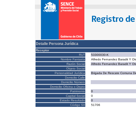
Detalle Persona Jurídica
Receptor
RUT
53300030-K
Nombre Fantasía
Alfredo Fernandez Baradit Y Ot
Razón Social
Alfredo Fernandez Baradit Y Ot
Objeto Social
Personalidad Jurídica
Brigada De Rescate Comuna De
Domicilio Calle
Domicilio Número
Domicilio Oficina o Depto
Patrimonio
0
Capital Social
0
Estado Resultado
0
Código SII
51706