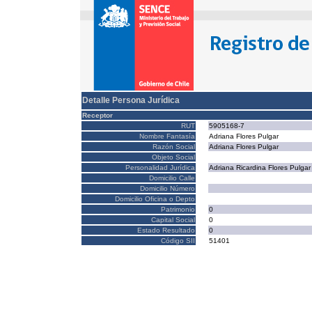
Detalle Persona Jurídica
Receptor
RUT
5905168-7
Nombre Fantasía
Adriana Flores Pulgar
Razón Social
Adriana Flores Pulgar
Objeto Social
Personalidad Jurídica
Adriana Ricardina Flores Pulgar
Domicilio Calle
Domicilio Número
Domicilio Oficina o Depto
Patrimonio
0
Capital Social
0
Estado Resultado
0
Código SII
51401