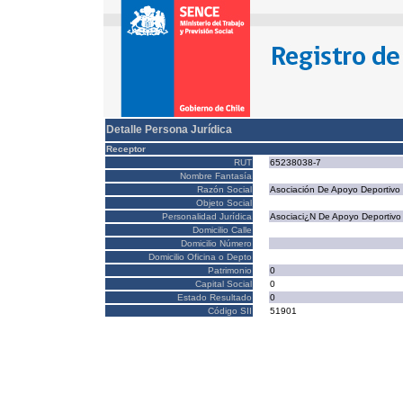
Detalle Persona Jurídica
Receptor
RUT
65238038-7
Nombre Fantasía
Razón Social
Asociación De Apoyo Deportivo 
Objeto Social
Personalidad Jurídica
Asociaci¿N De Apoyo Deportivo
Domicilio Calle
Domicilio Número
Domicilio Oficina o Depto
Patrimonio
0
Capital Social
0
Estado Resultado
0
Código SII
51901