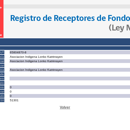
RUT
65804870-8
sía
Asociacion Indigena Lonko Katrinrayen
ial
Asociacion Indigena Lonko Katrinrayen
ial
ica
Asociacion Indigena Lonko Katrinrayen
alle
ero
epto
nio
0
cial
0
ado
0
SII
51301
Volver