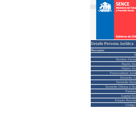
Detalle Persona Jurídica
Receptor
Nombre Fanta
Razón Soc
Objeto Soc
Personalidad Juríd
Domicilio C
Domicilio Núm
Domicilio Oficina o D
Patrimo
Capital So
Estado Result
Código 