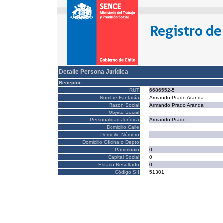
Detalle Persona Jurídica
Receptor
RUT
6686552-5
Nombre Fantasía
Armando Prado Aranda
Razón Social
Armando Prado Aranda
Objeto Social
Personalidad Jurídica
Armando Prado
Domicilio Calle
Domicilio Número
Domicilio Oficina o Depto
Patrimonio
0
Capital Social
0
Estado Resultado
0
Código SII
51301