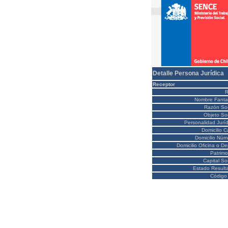
Detalle Persona Jurídica
Receptor
Nombre Fanta
Razón Soc
Objeto Soc
Personalidad Juríd
Domicilio C
Domicilio Núm
Domicilio Oficina o D
Patrimo
Capital So
Estado Result
Código 