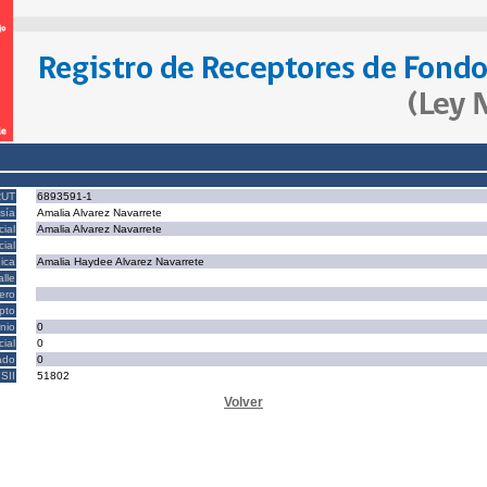
RUT
6893591-1
sía
Amalia Alvarez Navarrete
ial
Amalia Alvarez Navarrete
ial
ica
Amalia Haydee Alvarez Navarrete
alle
ero
epto
nio
0
cial
0
ado
0
SII
51802
Volver