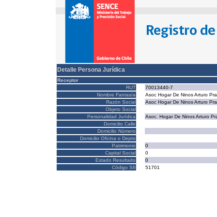
Detalle Persona Jurídica
Receptor
RUT
70013440-7
Nombre Fantasía
Asoc Hogar De Ninos Arturo Pra
Razón Social
Asoc Hogar De Ninos Arturo Pra
Objeto Social
Personalidad Jurídica
Asoc. Hogar De Ninos Arturo Pr
Domicilio Calle
Domicilio Número
Domicilio Oficina o Depto
Patrimonio
0
Capital Social
0
Estado Resultado
0
Código SII
51701