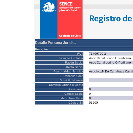
Detalle Persona Jurídica
Receptor
RUT
71496700-2
Nombre Fantasía
Asoc Canal Lorino O Perfirano
Razón Social
Asoc Canal Lorino O Perfirano
Objeto Social
Personalidad Jurídica
Asociaci¿N De Canalistas Canal
Domicilio Calle
Domicilio Número
Domicilio Oficina o Depto
Patrimonio
0
Capital Social
0
Estado Resultado
0
Código SII
51505