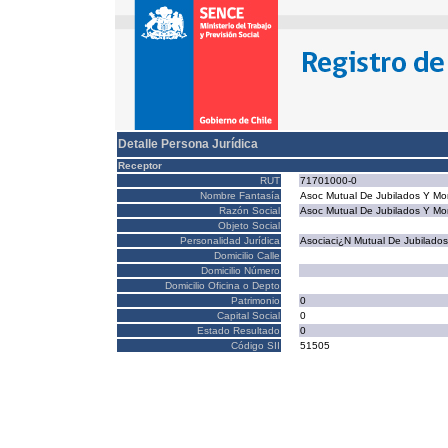
Detalle Persona Jurídica
Receptor
RUT
71701000-0
Nombre Fantasía
Asoc Mutual De Jubilados Y Mon
Razón Social
Asoc Mutual De Jubilados Y Mon
Objeto Social
Personalidad Jurídica
Asociaci¿N Mutual De Jubilados
Domicilio Calle
Domicilio Número
Domicilio Oficina o Depto
Patrimonio
0
Capital Social
0
Estado Resultado
0
Código SII
51505