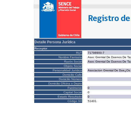
Detalle Persona Jurídica
Receptor
RUT
71798900-7
Nombre Fantasía
Asoc Gremial De Duenos De Tax
Razón Social
Asoc Gremial De Duenos De Tax
Objeto Social
Personalidad Jurídica
Asociacion Gremial De Due¿Os 
Domicilio Calle
Domicilio Número
Domicilio Oficina o Depto
Patrimonio
0
Capital Social
0
Estado Resultado
0
Código SII
51401