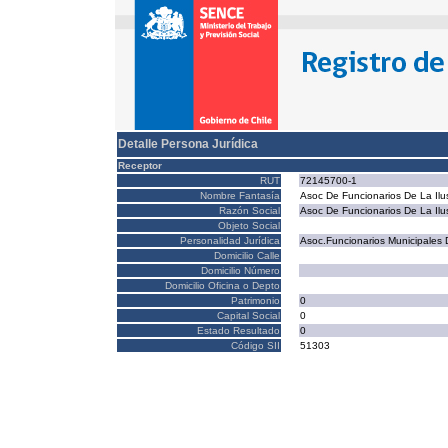
Detalle Persona Jurídica
Receptor
RUT
72145700-1
Nombre Fantasía
Asoc De Funcionarios De La Ilu
Razón Social
Asoc De Funcionarios De La Ilu
Objeto Social
Personalidad Jurídica
Asoc.Funcionarios Municipales 
Domicilio Calle
Domicilio Número
Domicilio Oficina o Depto
Patrimonio
0
Capital Social
0
Estado Resultado
0
Código SII
51303