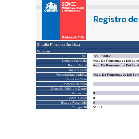
Detalle Persona Jurídica
Receptor
RUT
72233900-2
Nombre Fantasía
Asoc De Pensionados Del Servi
Razón Social
Asoc De Pensionados Del Servi
Objeto Social
Personalidad Jurídica
Asoc. De Pensionados Del Serv
Domicilio Calle
Domicilio Número
Domicilio Oficina o Depto
Patrimonio
0
Capital Social
0
Estado Resultado
0
Código SII
51501