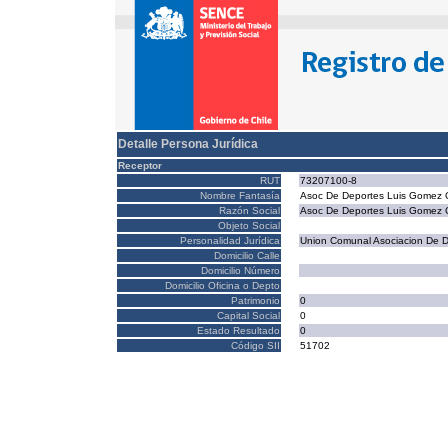
Detalle Persona Jurídica
Receptor
RUT
73207100-8
Nombre Fantasía
Asoc De Deportes Luis Gomez 
Razón Social
Asoc De Deportes Luis Gomez 
Objeto Social
Personalidad Jurídica
Union Comunal Asociacion De 
Domicilio Calle
Domicilio Número
Domicilio Oficina o Depto
Patrimonio
0
Capital Social
0
Estado Resultado
0
Código SII
51702