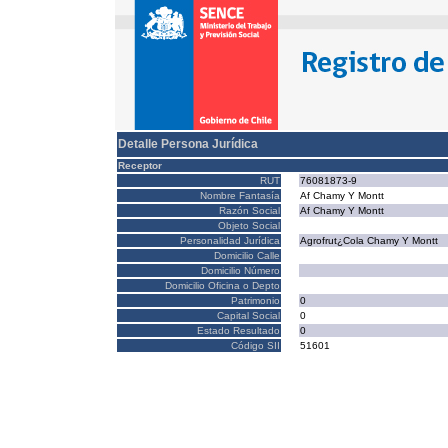
Detalle Persona Jurídica
Receptor
RUT
76081873-9
Nombre Fantasía
Af Chamy Y Montt
Razón Social
Af Chamy Y Montt
Objeto Social
Personalidad Jurídica
Agrofrut¿Cola Chamy Y Montt
Domicilio Calle
Domicilio Número
Domicilio Oficina o Depto
Patrimonio
0
Capital Social
0
Estado Resultado
0
Código SII
51601