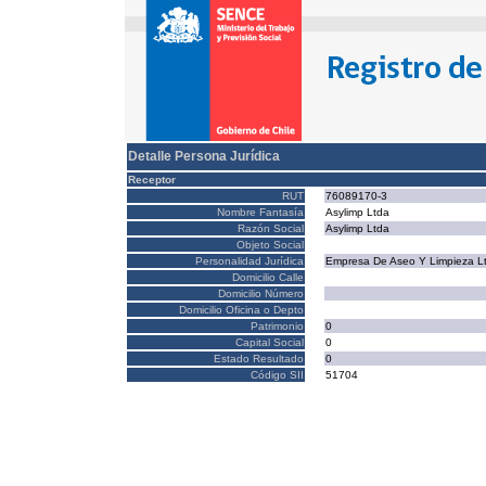
Detalle Persona Jurídica
Receptor
RUT
76089170-3
Nombre Fantasía
Asylimp Ltda
Razón Social
Asylimp Ltda
Objeto Social
Personalidad Jurídica
Empresa De Aseo Y Limpieza L
Domicilio Calle
Domicilio Número
Domicilio Oficina o Depto
Patrimonio
0
Capital Social
0
Estado Resultado
0
Código SII
51704