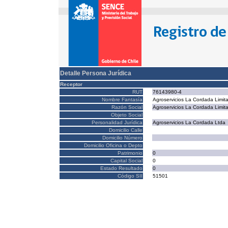
Detalle Persona Jurídica
Receptor
RUT
76143980-4
Nombre Fantasía
Agroservicios La Cordada Limit
Razón Social
Agroservicios La Cordada Limit
Objeto Social
Personalidad Jurídica
Agroservicios La Cordada Ltda
Domicilio Calle
Domicilio Número
Domicilio Oficina o Depto
Patrimonio
0
Capital Social
0
Estado Resultado
0
Código SII
51501