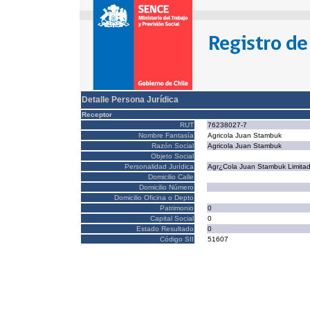
Detalle Persona Jurídica
Receptor
RUT
76238027-7
Nombre Fantasía
Agricola Juan Stambuk
Razón Social
Agricola Juan Stambuk
Objeto Social
Personalidad Jurídica
Agr¿Cola Juan Stambuk Limita
Domicilio Calle
Domicilio Número
Domicilio Oficina o Depto
Patrimonio
0
Capital Social
0
Estado Resultado
0
Código SII
51607