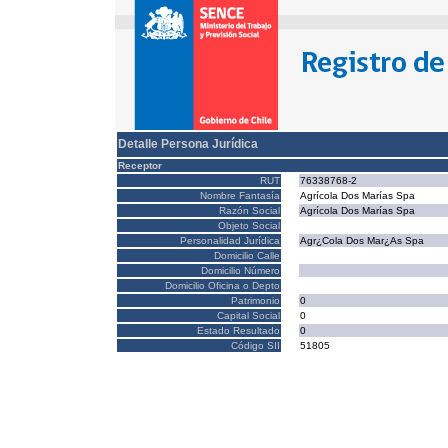
Detalle Persona Jurídica
Receptor
RUT
76338768-2
Nombre Fantasía
Agrícola Dos Marías Spa
Razón Social
Agrícola Dos Marías Spa
Objeto Social
Personalidad Jurídica
Agr¿Cola Dos Mar¿As Spa
Domicilio Calle
Domicilio Número
Domicilio Oficina o Depto
Patrimonio
0
Capital Social
0
Estado Resultado
0
Código SII
51805