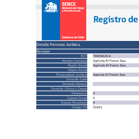
Detalle Persona Jurídica
Receptor
RUT
76908626-9
Nombre Fantasía
Agrícola El Futuro Spa
Razón Social
Agrícola El Futuro Spa
Objeto Social
Personalidad Jurídica
Agricola El Futuro Spa
Domicilio Calle
Domicilio Número
Domicilio Oficina o Depto
Patrimonio
0
Capital Social
0
Estado Resultado
0
Código SII
51601